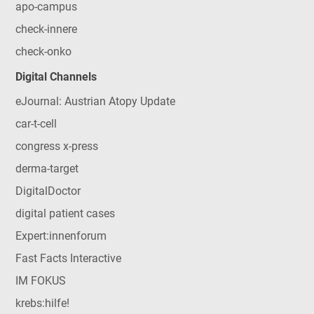
apo-campus
check-innere
check-onko
Digital Channels
eJournal: Austrian Atopy Update
car-t-cell
congress x-press
derma-target
DigitalDoctor
digital patient cases
Expert:innenforum
Fast Facts Interactive
IM FOKUS
krebs:hilfe!