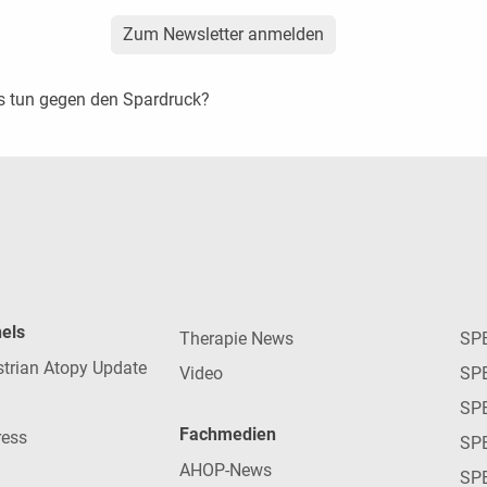
Zum Newsletter anmelden
s tun gegen den Spardruck?
nels
Therapie News
SP
strian Atopy Update
Video
SP
SP
Fachmedien
ress
SPE
AHOP-News
SP