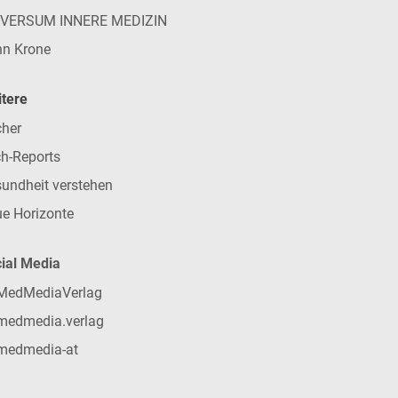
IVERSUM INNERE MEDIZIN
n Krone
tere
her
h-Reports
undheit verstehen
e Horizonte
ial Media
MedMediaVerlag
medmedia.verlag
medmedia-at