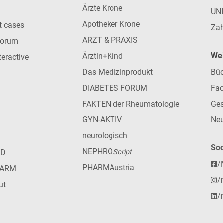
Ärzte Krone
UN
Apotheker Krone
nt cases
Zah
ARZT & PRAXIS
forum
Wei
Ärztin+Kind
teractive
Das Medizinprodukt
Büc
DIABETES FORUM
Fac
FAKTEN der Rheumatologie
Ges
GYN-AKTIV
Neu
neurologisch
Soc
NEPHRO
ED
Script
/
PHARMAustria
HARM
/
ut
/