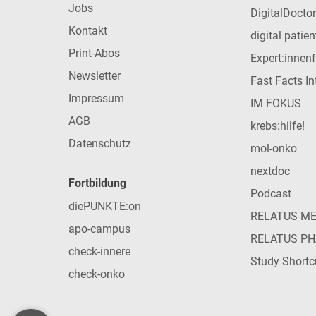
Jobs
DigitalDoctor
Kontakt
digital patie
Print-Abos
Expert:innen
Newsletter
Fast Facts In
Impressum
IM FOKUS
AGB
krebs:hilfe!
Datenschutz
mol-onko
nextdoc
Fortbildung
Podcast
diePUNKTE:on
RELATUS M
apo-campus
RELATUS P
check-innere
Study Shortc
check-onko