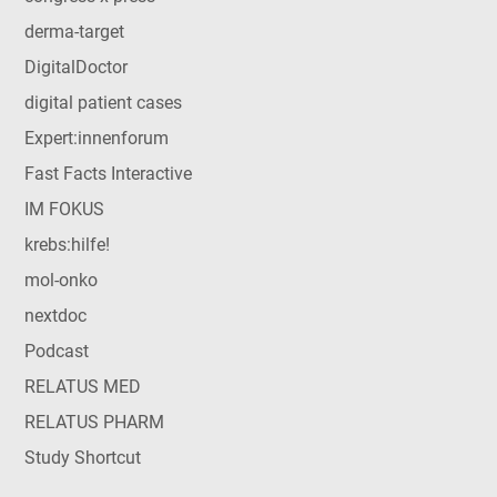
derma-target
DigitalDoctor
digital patient cases
Expert:innenforum
Fast Facts Interactive
IM FOKUS
krebs:hilfe!
mol-onko
nextdoc
Podcast
RELATUS MED
RELATUS PHARM
Study Shortcut