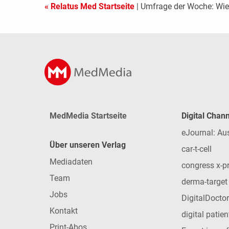
« Relatus Med Startseite
| Umfrage der Woche: Wi
MedMedia Startseite
Digital Chan
eJournal: Au
Über unseren Verlag
car-t-cell
Mediadaten
congress x-p
Team
derma-target
Jobs
DigitalDoctor
Kontakt
digital patie
Print-Abos