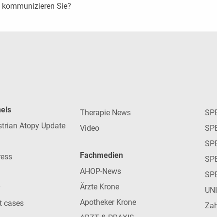
e kommunizieren Sie?
nels
Therapie News
SP
strian Atopy Update
Video
SP
SP
Fachmedien
ress
SPE
AHOP-News
SP
Ärzte Krone
UN
Apotheker Krone
nt cases
Zah