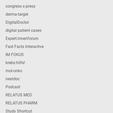
congress x-press
derma-target
DigitalDoctor
digital patient cases
Expert:innenforum
Fast Facts Interactive
IM FOKUS
krebs:hilfe!
mol-onko
nextdoc
Podcast
RELATUS MED
RELATUS PHARM
Study Shortcut