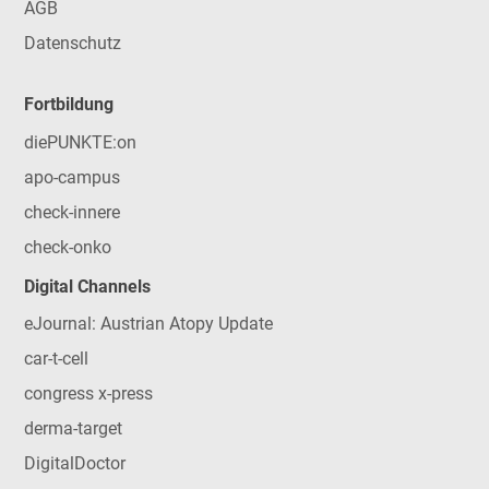
AGB
Datenschutz
Fortbildung
diePUNKTE:on
apo-campus
check-innere
check-onko
Digital Channels
eJournal: Austrian Atopy Update
car-t-cell
congress x-press
derma-target
DigitalDoctor