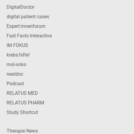
DigitalDoctor
digital patient cases
Expert:innenforum
Fast Facts Interactive
IM FOKUS
krebs:hilfe!
mol-onko
nextdoc
Podcast
RELATUS MED
RELATUS PHARM
Study Shortcut
Therapie News