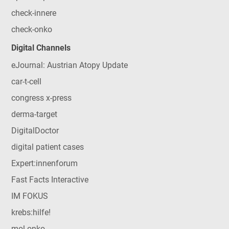
check-innere
check-onko
Digital Channels
eJournal: Austrian Atopy Update
car-t-cell
congress x-press
derma-target
DigitalDoctor
digital patient cases
Expert:innenforum
Fast Facts Interactive
IM FOKUS
krebs:hilfe!
mol-onko