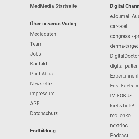
MedMedia Startseite
Digital Chan
eJournal: Au
Über unseren Verlag
car-t-cell
Mediadaten
congress x-p
Team
derma-target
Jobs
DigitalDoctor
Kontakt
digital patie
Print-Abos
Expert:innen
Newsletter
Fast Facts In
Impressum
IM FOKUS
AGB
krebs:hilfe!
Datenschutz
mol-onko
nextdoc
Fortbildung
Podcast