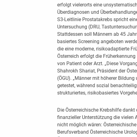
erfolgt vielerorts eine unsystematisc
Überdiagnosen und Überbehandlungen
S3-Leitlinie Prostatakrebs spricht ei
Untersuchung (DRU, Tastuntersuchung
Stattdessen soll Männern ab 45 Jahr
basiertes Screening angeboten werden
die eine moderne, risikoadaptierte Fr
Österreich erfolgt die Früherkennung 
von Patient oder Arzt. „Diese Vorgang
Shahrokh Shariat, Präsident der Öster
(ÖGU). „Männer mit höherer Bildun
getestet, während sozial benachteilig
strukturiertes, risikobasiertes Vorgehe
Die Österreichische Krebshilfe dankt
finanzieller Unterstützung die viele
nicht möglich wären: Österreichische
Berufsverband Österreichische Urolog