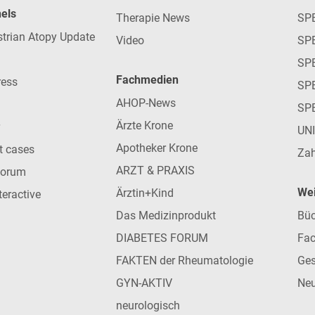
nels
Therapie News
SP
strian Atopy Update
Video
SP
SP
Fachmedien
ress
SPE
AHOP-News
SP
Ärzte Krone
UN
Apotheker Krone
nt cases
Zah
ARZT & PRAXIS
forum
Wei
Ärztin+Kind
teractive
Das Medizinprodukt
Büc
DIABETES FORUM
Fac
FAKTEN der Rheumatologie
Ges
GYN-AKTIV
Neu
neurologisch