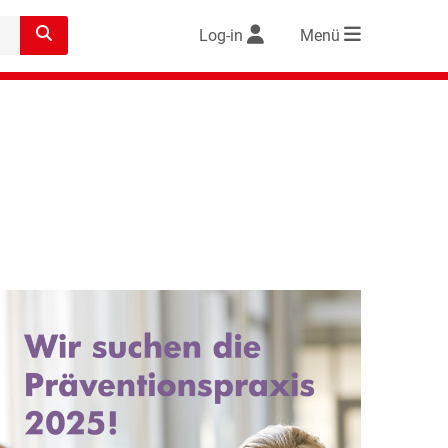
Log-in
Menü