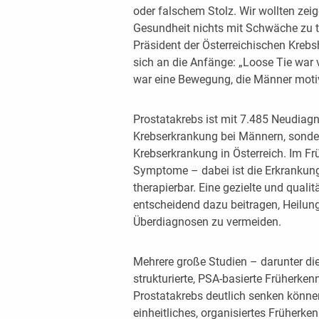
oder falschem Stolz. Wir wollten zei
Gesundheit nichts mit Schwäche zu tun
Präsident der Österreichischen Krebsh
sich an die Anfänge: „Loose Tie war
war eine Bewegung, die Männer motivi
Prostatakrebs ist mit 7.485 Neudiagn
Krebserkrankung bei Männern, sonde
Krebserkrankung in Österreich. Im F
Symptome – dabei ist die Erkrankung
therapierbar. Eine gezielte und qual
entscheidend dazu beitragen, Heilu
Überdiagnosen zu vermeiden.
Mehrere große Studien – darunter di
strukturierte, PSA-basierte Früherke
Prostatakrebs deutlich senken können
einheitliches, organisiertes Früherk