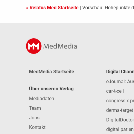
« Relatus Med Startseite
| Vorschau: Höhepunkte 
MedMedia Startseite
Digital Chan
eJournal: Au
Über unseren Verlag
car-t-cell
Mediadaten
congress x-p
Team
derma-target
Jobs
DigitalDoctor
Kontakt
digital patie