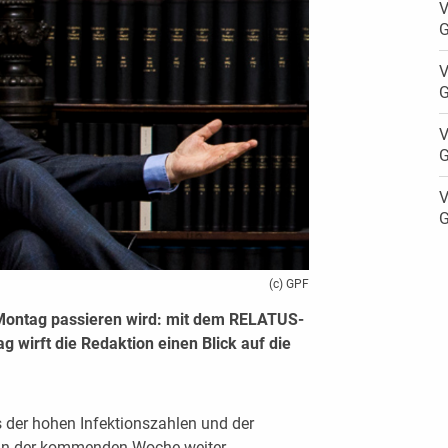
V
G
V
G
V
G
V
G
(c) GPF
Montag passieren wird: mit dem RELATUS-
 wirft die Redaktion einen Blick auf die
 der hohen Infektionszahlen und der
 in der kommenden Woche weiter