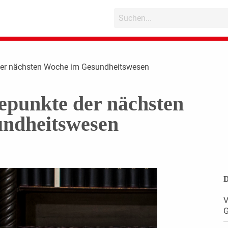
der nächsten Woche im Gesundheitswesen
epunkte der nächsten
ndheitswesen
D
V
G