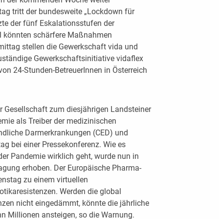
 tritt der bundesweite „Lockdown für
tzte der fünf Eskalationsstufen der
al könnten schärfere Maßnahmen
ttag stellen die Gewerkschaft vida und
ständige Gewerkschaftsinitiative vidaflex
 von 24-Stunden-BetreuerInnen in Österreich
r Gesellschaft zum diesjährigen Landsteiner
ie als Treiber der medizinischen
ündliche Darmerkrankungen (CED) und
ag bei einer Pressekonferenz. Wie es
der Pandemie wirklich geht, wurde nun in
fragung erhoben. Der Europäische Pharma-
nstag zu einem virtuellen
tikaresistenzen. Werden die global
nzen nicht eingedämmt, könnte die jährliche
n Millionen ansteigen, so die Warnung.