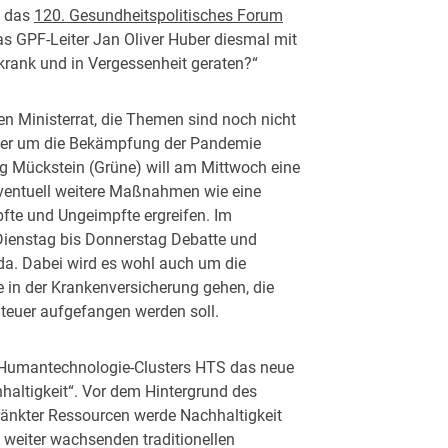
0 das
120. Gesundheitspolitisches Forum
s GPF-Leiter Jan Oliver Huber diesmal mit
 krank und in Vergessenheit geraten?“
n Ministerrat, die Themen sind noch nicht
iter um die Bekämpfung der Pandemie
g Mückstein (Grüne) will am Mittwoch eine
ventuell weitere Maßnahmen wie eine
fte und Ungeimpfte ergreifen. Im
Dienstag bis Donnerstag Debatte und
a. Dabei wird es wohl auch um die
e in der Krankenversicherung gehen, die
Steuer aufgefangen werden soll.
he Humantechnologie-Clusters HTS das neue
altigkeit“. Vor dem Hintergrund des
̈nkter Ressourcen werde Nachhaltigkeit
weiter wachsenden traditionellen