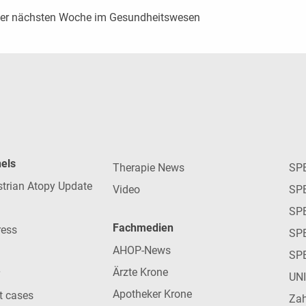
der nächsten Woche im Gesundheitswesen
nels
Therapie News
SP
strian Atopy Update
Video
SP
SP
Fachmedien
ress
SPE
AHOP-News
SP
Ärzte Krone
UN
Apotheker Krone
nt cases
Zah