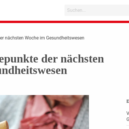
der nächsten Woche im Gesundheitswesen
epunkte der nächsten
ndheitswesen
D
V
G