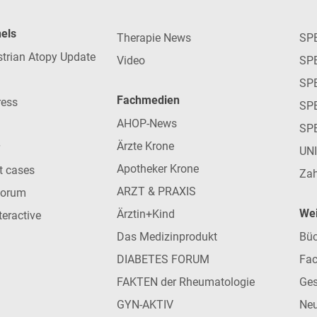
nels
Therapie News
SP
strian Atopy Update
Video
SP
SP
Fachmedien
ress
SPE
AHOP-News
SP
Ärzte Krone
UN
Apotheker Krone
nt cases
Zah
ARZT & PRAXIS
forum
Wei
Ärztin+Kind
teractive
Das Medizinprodukt
Büc
DIABETES FORUM
Fac
FAKTEN der Rheumatologie
Ges
GYN-AKTIV
Neu