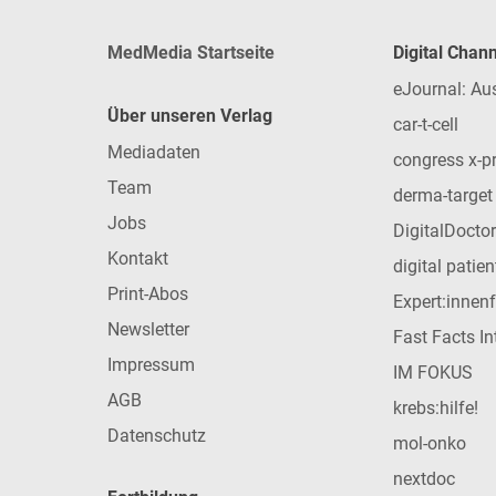
MedMedia Startseite
Digital Chan
eJournal: Au
Über unseren Verlag
car-t-cell
Mediadaten
congress x-p
Team
derma-target
Jobs
DigitalDoctor
Kontakt
digital patie
Print-Abos
Expert:innen
Newsletter
Fast Facts In
Impressum
IM FOKUS
AGB
krebs:hilfe!
Datenschutz
mol-onko
nextdoc