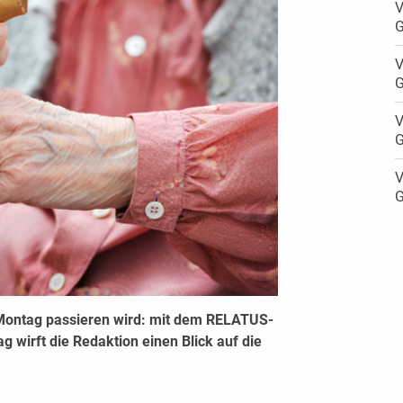
V
G
V
G
V
G
V
G
Montag passieren wird: mit dem RELATUS-
 wirft die Redaktion einen Blick auf die