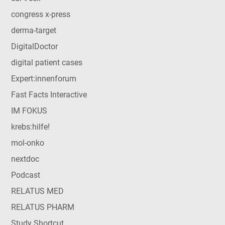
congress x-press
derma-target
DigitalDoctor
digital patient cases
Expert:innenforum
Fast Facts Interactive
IM FOKUS
krebs:hilfe!
mol-onko
nextdoc
Podcast
RELATUS MED
RELATUS PHARM
Study Shortcut