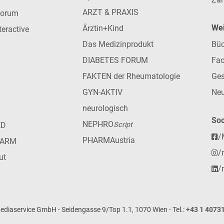
ARZT & PRAXIS
forum
Wei
Ärztin+Kind
teractive
Das Medizinprodukt
Büc
DIABETES FORUM
Fac
FAKTEN der Rheumatologie
Ges
GYN-AKTIV
Neu
neurologisch
Soc
NEPHRO
ED
Script
/
PHARMAustria
HARM
/
ut
/
iaservice GmbH - Seidengasse 9/Top 1.1, 1070 Wien - Tel.:
+43 1 4073