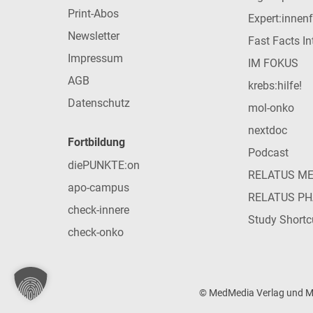
Print-Abos
Expert:innen
Newsletter
Fast Facts In
Impressum
IM FOKUS
AGB
krebs:hilfe!
Datenschutz
mol-onko
nextdoc
Fortbildung
Podcast
diePUNKTE:on
RELATUS M
apo-campus
RELATUS P
check-innere
Study Shortc
check-onko
© MedMedia Verlag und Med