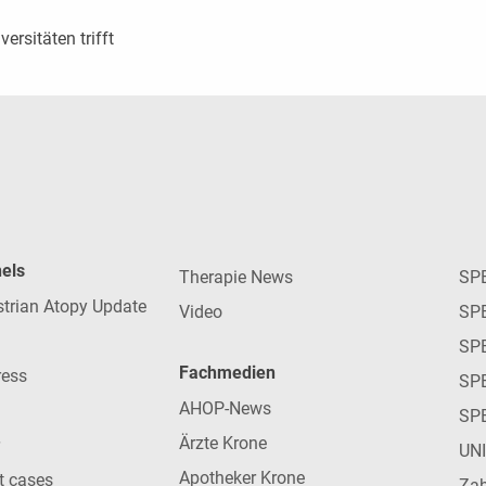
ersitäten trifft
nels
Therapie News
SP
strian Atopy Update
Video
SP
SP
Fachmedien
ress
SPE
AHOP-News
SP
Ärzte Krone
UN
Apotheker Krone
nt cases
Zah