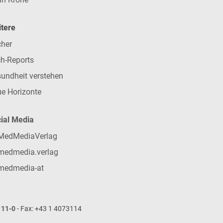
tere
her
h-Reports
undheit verstehen
e Horizonte
ial Media
MedMediaVerlag
medmedia.verlag
medmedia-at
111-0
- Fax: +43 1 4073114