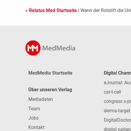
« Relatus Med Startseite
| Wenn der Rotstift die Univ
MedMedia Startseite
Digital Chan
eJournal: Au
Über unseren Verlag
car-t-cell
Mediadaten
congress x-p
Team
derma-target
Jobs
DigitalDoctor
Kontakt
digital patie