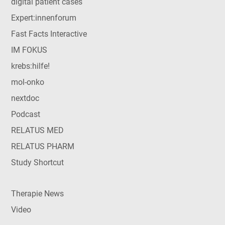
digital patient cases
Expert:innenforum
Fast Facts Interactive
IM FOKUS
krebs:hilfe!
mol-onko
nextdoc
Podcast
RELATUS MED
RELATUS PHARM
Study Shortcut
Therapie News
Video