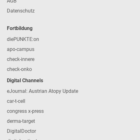
AGB
Datenschutz
Fortbildung
diePUNKTE:on
apo-campus
check-innere
check-onko
Digital Channels
eJournal: Austrian Atopy Update
car-t-cell
congress x-press
derma-target
DigitalDoctor