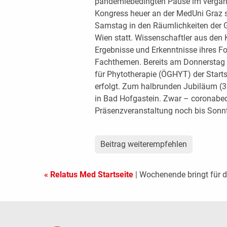
pandemiebedingten Pause im vergange
Kongress heuer an der MedUni Graz st
Samstag in den Räumlichkeiten der Ge
Wien statt. Wissenschaftler aus den K
Ergebnisse und Erkenntnisse ihres F
Fachthemen. Bereits am Donnerstag i
für Phytotherapie (ÖGHYT) der Starts
erfolgt. Zum halbrunden Jubiläum (35
in Bad Hofgastein. Zwar – coronabedi
Präsenzveranstaltung noch bis Sonnt
Beitrag weiterempfehlen
« Relatus Med Startseite
| Wochenende bringt für 