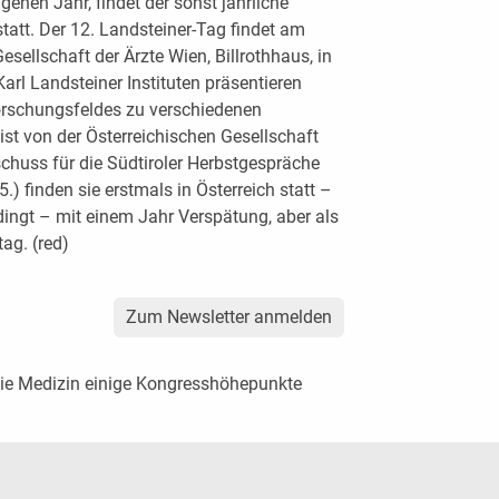
nen Jahr, findet der sonst jährliche
att. Der 12. Landsteiner-Tag findet am
sellschaft der Ärzte Wien, Billrothhaus, in
arl Landsteiner Instituten präsentieren
orschungsfeldes zu verschiedenen
st von der Österreichischen Gesellschaft
chuss für die Südtiroler Herbstgespräche
.) finden sie erstmals in Österreich statt –
ngt – mit einem Jahr Verspätung, aber als
ag. (red)
Zum Newsletter anmelden
die Medizin einige Kongresshöhepunkte