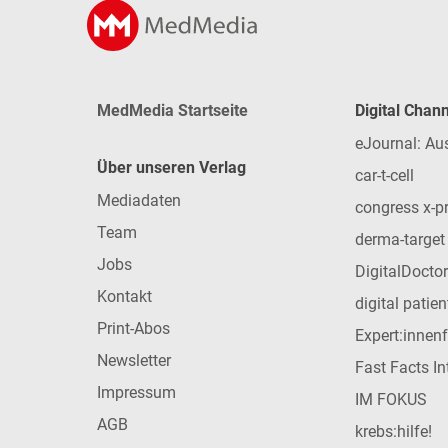
MedMedia Startseite
Digital Chan
eJournal: Au
Über unseren Verlag
car-t-cell
Mediadaten
congress x-p
Team
derma-target
Jobs
DigitalDoctor
Kontakt
digital patie
Print-Abos
Expert:innen
Newsletter
Fast Facts In
Impressum
IM FOKUS
AGB
krebs:hilfe!