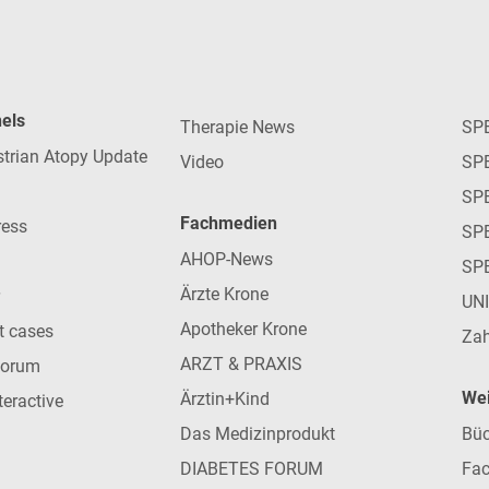
nels
Therapie News
SP
strian Atopy Update
Video
SP
SP
Fachmedien
ress
SPE
AHOP-News
SP
Ärzte Krone
UN
Apotheker Krone
nt cases
Zah
ARZT & PRAXIS
forum
Wei
Ärztin+Kind
teractive
Das Medizinprodukt
Büc
DIABETES FORUM
Fac