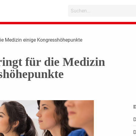
die Medizin einige Kongresshöhepunkte
ngt für die Medizin
sshöhepunkte
D
D
D