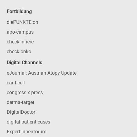
Fortbildung
diePUNKTE:on
apo-campus
check-innere
check-onko
Digital Channels
eJournal: Austrian Atopy Update
car-t-cell
congress x-press
derma-target
DigitalDoctor
digital patient cases
Expert:innenforum