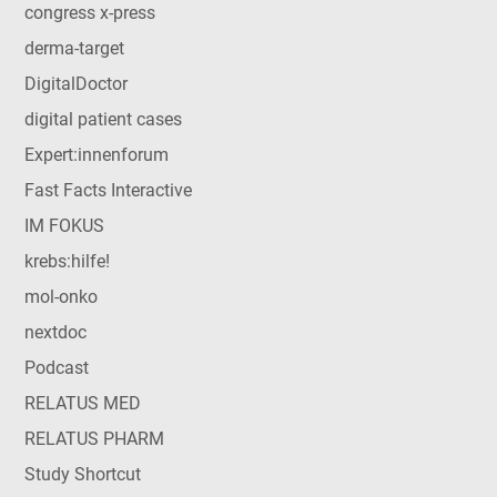
congress x-press
derma-target
DigitalDoctor
digital patient cases
Expert:innenforum
Fast Facts Interactive
IM FOKUS
krebs:hilfe!
mol-onko
nextdoc
Podcast
RELATUS MED
RELATUS PHARM
Study Shortcut