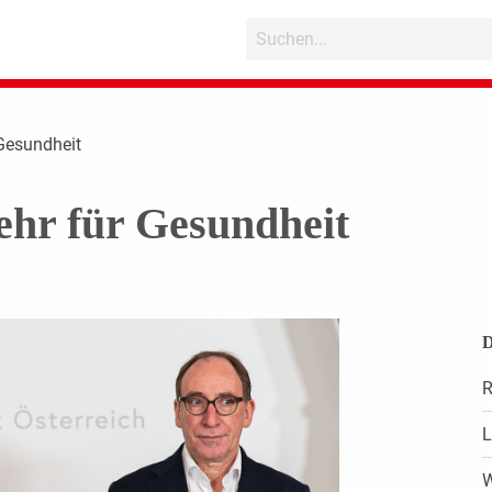
 Gesundheit
ehr für Gesundheit
D
R
L
W