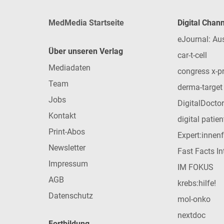
MedMedia Startseite
Digital Chan
eJournal: Au
Über unseren Verlag
car-t-cell
Mediadaten
congress x-p
Team
derma-target
Jobs
DigitalDoctor
Kontakt
digital patie
Print-Abos
Expert:innen
Newsletter
Fast Facts In
Impressum
IM FOKUS
AGB
krebs:hilfe!
Datenschutz
mol-onko
nextdoc
Fortbildung