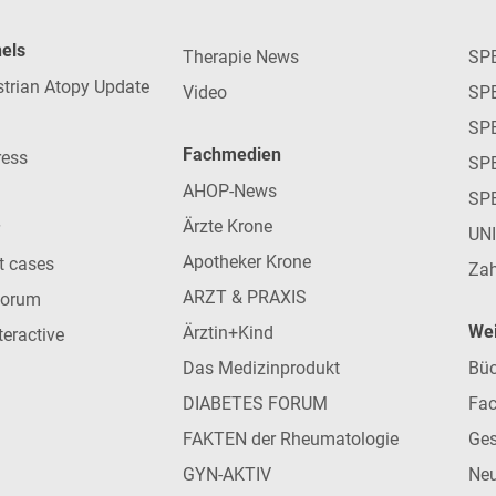
nels
Therapie News
SP
strian Atopy Update
Video
SP
SP
Fachmedien
ress
SPE
AHOP-News
SP
Ärzte Krone
UN
Apotheker Krone
nt cases
Zah
ARZT & PRAXIS
forum
Wei
Ärztin+Kind
teractive
Das Medizinprodukt
Büc
DIABETES FORUM
Fac
FAKTEN der Rheumatologie
Ges
GYN-AKTIV
Neu