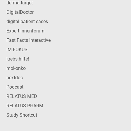
derma-target
DigitalDoctor
digital patient cases
Expert:innenforum
Fast Facts Interactive
IM FOKUS
krebs:hilfe!
mol-onko
nextdoc
Podcast
RELATUS MED
RELATUS PHARM
Study Shortcut