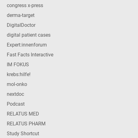
congress x-press
derma-target
DigitalDoctor
digital patient cases
Expert:innenforum
Fast Facts Interactive
IM FOKUS
krebs:hilfe!
mol-onko
nextdoc
Podcast
RELATUS MED
RELATUS PHARM
Study Shortcut