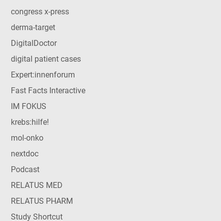
congress x-press
derma-target
DigitalDoctor
digital patient cases
Expert:innenforum
Fast Facts Interactive
IM FOKUS
krebs:hilfe!
mol-onko
nextdoc
Podcast
RELATUS MED
RELATUS PHARM
Study Shortcut