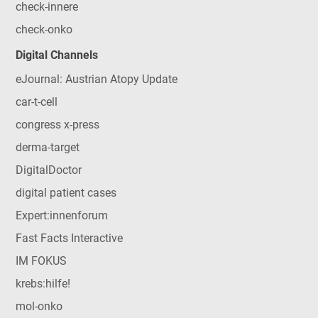
check-innere
check-onko
Digital Channels
eJournal: Austrian Atopy Update
car-t-cell
congress x-press
derma-target
DigitalDoctor
digital patient cases
Expert:innenforum
Fast Facts Interactive
IM FOKUS
krebs:hilfe!
mol-onko