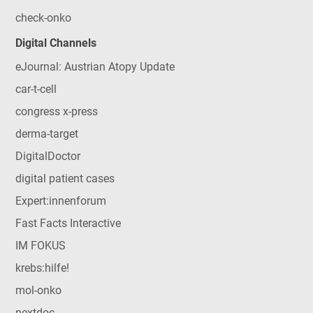
check-onko
Digital Channels
eJournal: Austrian Atopy Update
car-t-cell
congress x-press
derma-target
DigitalDoctor
digital patient cases
Expert:innenforum
Fast Facts Interactive
IM FOKUS
krebs:hilfe!
mol-onko
nextdoc