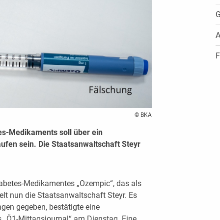
G
A
F
© BKA
tes-Medikaments soll über ein
ufen sein. Die Staatsanwaltschaft Steyr
abetes-Medikamentes „Ozempic“, das als
elt nun die Staatsanwaltschaft Steyr. Es
gen gegeben, bestätigte eine
s „Ö1-Mittagsjournal“ am Dienstag. Eine