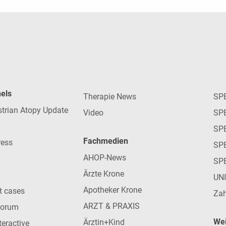
nels
Therapie News
SP
strian Atopy Update
Video
SP
SP
Fachmedien
ress
SPE
AHOP-News
SP
Ärzte Krone
UN
Apotheker Krone
nt cases
Zah
ARZT & PRAXIS
forum
Wei
Ärztin+Kind
teractive