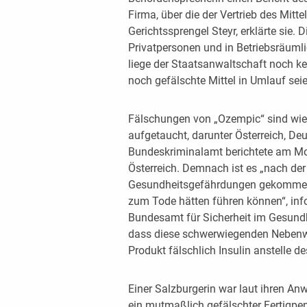
Firma, über die der Vertrieb des Mitte
Gerichtssprengel Steyr, erklärte sie
Privatpersonen und in Betriebsräumli
liege der Staatsanwaltschaft noch kein
noch gefälschte Mittel in Umlauf seie
Fälschungen von „Ozempic“ sind wie 
aufgetaucht, darunter Österreich, De
Bundeskriminalamt berichtete am Mon
Österreich. Demnach ist es „nach de
Gesundheitsgefährdungen gekommen, 
zum Tode hätten führen können“, inf
Bundesamt für Sicherheit im Gesundh
dass diese schwerwiegenden Nebenwir
Produkt fälschlich Insulin anstelle d
Einer Salzburgerin war laut ihren An
ein mutmaßlich gefälschter Fertigpe