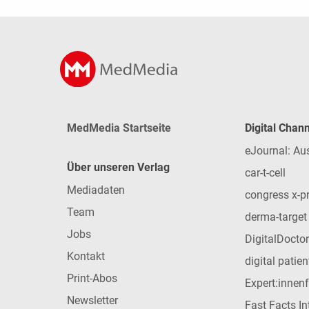
MedMedia Startseite
Digital Chan
eJournal: Au
Über unseren Verlag
car-t-cell
Mediadaten
congress x-p
Team
derma-target
Jobs
DigitalDoctor
Kontakt
digital patie
Print-Abos
Expert:innen
Newsletter
Fast Facts In