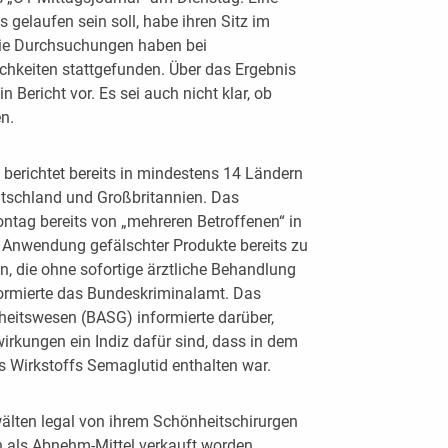
ls gelaufen sein soll, habe ihren Sitz im
. Die Durchsuchungen haben bei
chkeiten stattgefunden. Über das Ergebnis
 Bericht vor. Es sei auch nicht klar, ob
n.
berichtet bereits in mindestens 14 Ländern
utschland und Großbritannien. Das
tag bereits von „mehreren Betroffenen“ in
r Anwendung gefälschter Produkte bereits zu
die ohne sofortige ärztliche Behandlung
ormierte das Bundeskriminalamt. Das
eitswesen (BASG) informierte darüber,
kungen ein Indiz dafür sind, dass in dem
es Wirkstoffs Semaglutid enthalten war.
wälten legal von ihrem Schönheitschirurgen
n als Abnehm-Mittel verkauft worden.