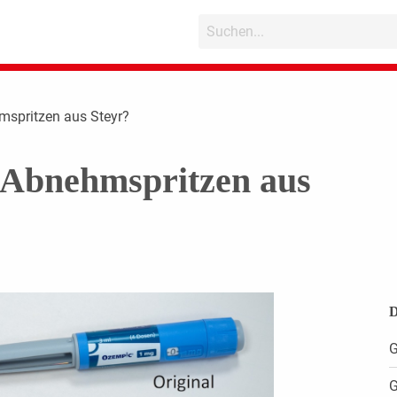
mspritzen aus Steyr?
 Abnehmspritzen aus
D
G
G