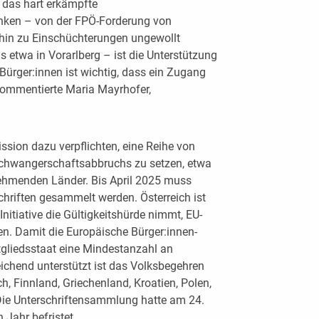
 das hart erkämpfte
nken – von der FPÖ-Forderung von
 hin zu Einschüchterungen ungewollt
 etwa in Vorarlberg – ist die Unterstützung
 Bürger:innen ist wichtig, dass ein Zugang
kommentierte Maria Mayrhofer,
mission dazu verpflichten, eine Reihe von
chwangerschaftsabbruchs zu setzen, etwa
ilnehmenden Länder. Bis April 2025 muss
chriften gesammelt werden. Österreich ist
Initiative die Gültigkeitshürde nimmt, EU-
ten. Damit die Europäische Bürger:innen-
Mitgliedsstaat eine Mindestanzahl an
eichend unterstützt ist das Volksbegehren
h, Finnland, Griechenland, Kroatien, Polen,
ie Unterschriftensammlung hatte am 24.
n Jahr befristet.