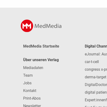
MedMedia Startseite
Digital Chan
eJournal: Au
Über unseren Verlag
car-t-cell
Mediadaten
congress x-p
Team
derma-target
Jobs
DigitalDoctor
Kontakt
digital patie
Print-Abos
Expert:innen
Newsletter