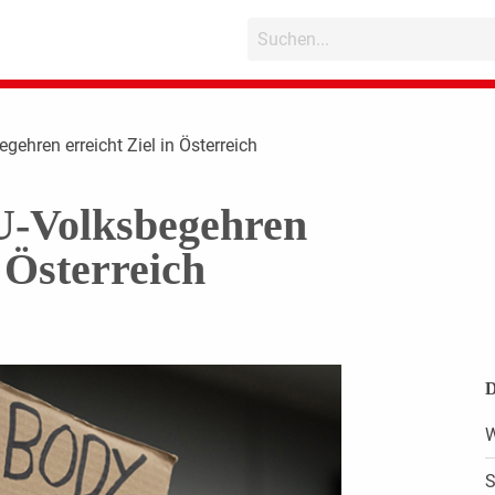
gehren erreicht Ziel in Österreich
U-Volksbegehren
n Österreich
D
W
S