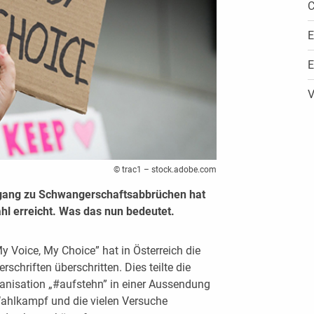
C
E
E
V
© trac1 – stock.adobe.com
 Zugang zu Schwangerschaftsabbrüchen hat
ahl erreicht. Was das nun bedeutet.
My Voice, My Choice” hat in Österreich die
chriften überschritten. Dies teilte die
anisation „#aufstehn” in einer Aussendung
 Wahlkampf und die vielen Versuche