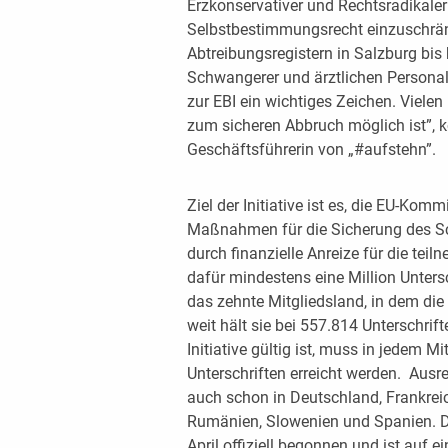
Erzkonservativer und Rechtsradikaler
Selbstbestimmungsrecht einzuschrä
Abtreibungsregistern in Salzburg bis
Schwangerer und ärztlichen Personals
zur EBI ein wichtiges Zeichen. Vielen
zum sicheren Abbruch möglich ist”, 
Geschäftsführerin von „#aufstehn”.
Ziel der Initiative ist es, die EU-Kom
Maßnahmen für die Sicherung des S
durch finanzielle Anreize für die te
dafür mindestens eine Million Unters
das zehnte Mitgliedsland, in dem die 
weit hält sie bei 557.814 Unterschrif
Initiative gültig ist, muss in jedem 
Unterschriften erreicht werden. Ausr
auch schon in Deutschland, Frankreic
Rumänien, Slowenien und Spanien. D
April offiziell begonnen und ist auf ei