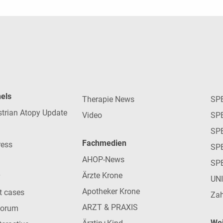
nels
Therapie News
SP
strian Atopy Update
Video
SP
SP
Fachmedien
ress
SPE
AHOP-News
SP
Ärzte Krone
UN
Apotheker Krone
nt cases
Zah
ARZT & PRAXIS
forum
Wei