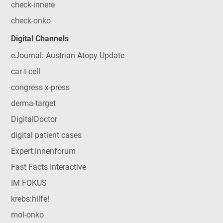
check-innere
check-onko
Digital Channels
eJournal: Austrian Atopy Update
car-t-cell
congress x-press
derma-target
DigitalDoctor
digital patient cases
Expert:innenforum
Fast Facts Interactive
IM FOKUS
krebs:hilfe!
mol-onko