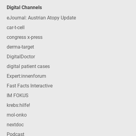
Digital Channels
eJournal: Austrian Atopy Update
car-t-cell
congress x-press
derma-target
DigitalDoctor
digital patient cases
Expert:innenforum
Fast Facts Interactive
IM FOKUS
krebs:hilfe!
mol-onko
nextdoc
Podcast