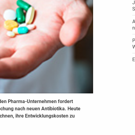
J
S
A
n
P
E
nden Pharma-Unternehmen fordert
schung nach neuen Antibiotika. Heute
chnen, ihre Entwicklungskosten zu