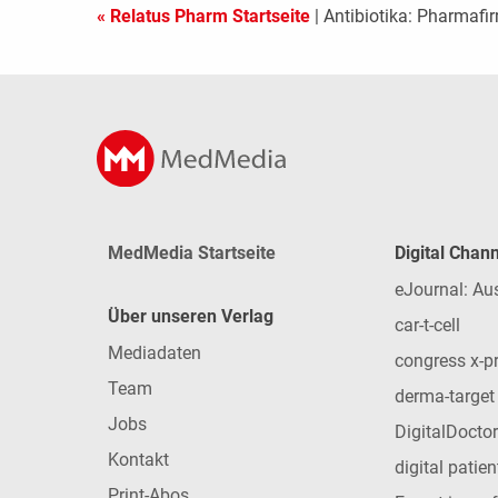
« Relatus Pharm Startseite
| Antibiotika: Pharmaf
MedMedia Startseite
Digital Chan
eJournal: Au
Über unseren Verlag
car-t-cell
Mediadaten
congress x-p
Team
derma-target
Jobs
DigitalDoctor
Kontakt
digital patie
Print-Abos