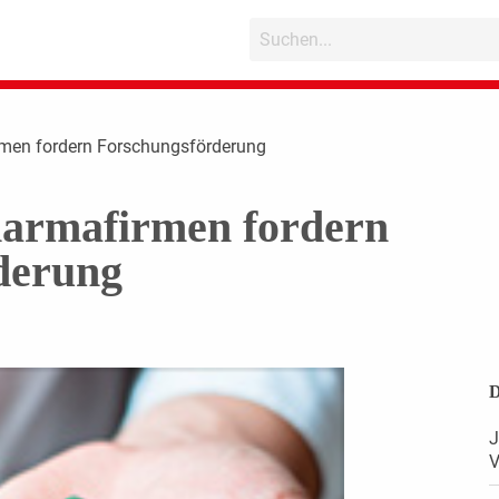
irmen fordern Forschungsförderung
harmafirmen fordern
derung
D
J
V