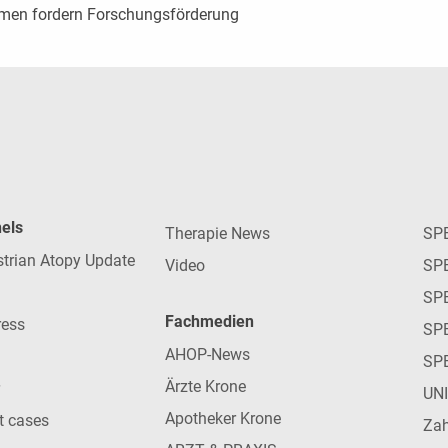
irmen fordern Forschungsförderung
nels
Therapie News
SP
strian Atopy Update
Video
SP
SP
Fachmedien
ress
SPE
AHOP-News
SP
Ärzte Krone
UN
Apotheker Krone
nt cases
Zah