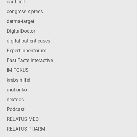
car-t-cell
congress x-press
derma-target
DigitalDoctor
digital patient cases
Expert:innenforum
Fast Facts Interactive
IM FOKUS
krebs:hilfe!
mol-onko
nextdoc
Podcast
RELATUS MED
RELATUS PHARM