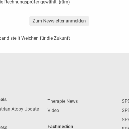
ie Rechnungsprüfer gewählt. (rüm)
Zum Newsletter anmelden
and stellt Weichen für die Zukunft
nels
Therapie News
SP
strian Atopy Update
Video
SP
SP
Fachmedien
ress
SPE