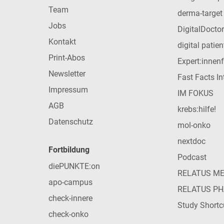
Team
derma-target
Jobs
DigitalDoctor
Kontakt
digital patie
Print-Abos
Expert:innen
Newsletter
Fast Facts In
Impressum
IM FOKUS
AGB
krebs:hilfe!
Datenschutz
mol-onko
nextdoc
Fortbildung
Podcast
diePUNKTE:on
RELATUS M
apo-campus
RELATUS P
check-innere
Study Shortc
check-onko