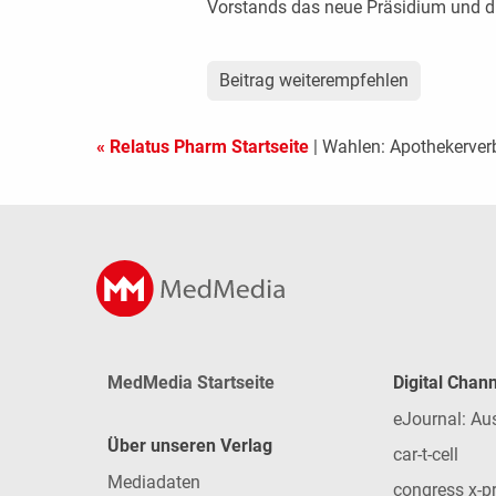
Vorstands das neue Präsidium und d
Beitrag weiterempfehlen
« Relatus Pharm Startseite
| Wahlen: Apothekerverb
MedMedia Startseite
Digital Chan
eJournal: Au
Über unseren Verlag
car-t-cell
Mediadaten
congress x-p