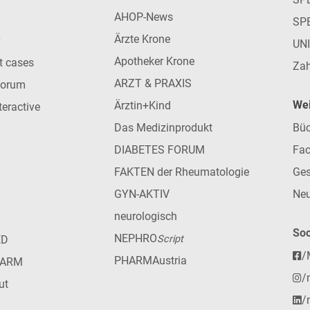
AHOP-News
SP
Ärzte Krone
UN
Apotheker Krone
nt cases
Zah
ARZT & PRAXIS
forum
Wei
Ärztin+Kind
teractive
Das Medizinprodukt
Büc
DIABETES FORUM
Fac
FAKTEN der Rheumatologie
Ges
GYN-AKTIV
Neu
neurologisch
Soc
NEPHRO
ED
Script
/
PHARMAustria
HARM
/
ut
/