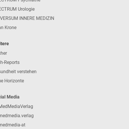
ECTRUM Urologie
IVERSUM INNERE MEDIZIN
n Krone
tere
her
h-Reports
undheit verstehen
e Horizonte
ial Media
MedMediaVerlag
medmedia.verlag
medmedia-at