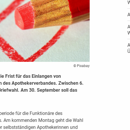
W
A
A
W
A
Ü
© Pixabay
 Frist für das Einlangen von
n des Apothekerverbandes. Zwischen 6.
Briefwahl. Am 30. September soll das
eriode für die Funktionäre des
es. Am kommenden Montag geht die Wahl
der selbstständigen Apothekerinnen und