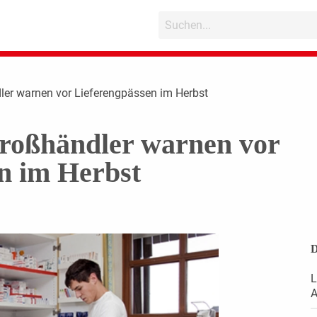
dler warnen vor Lieferengpässen im Herbst
Großhändler warnen vor
n im Herbst
D
L
A