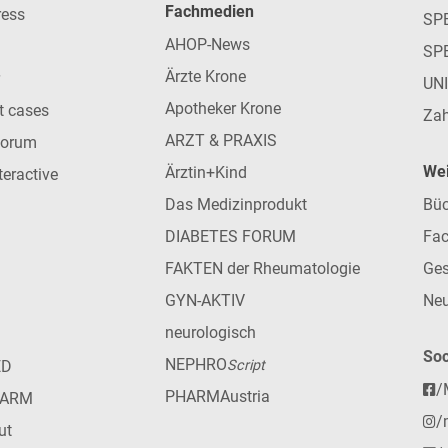
Fachmedien
ress
SPE
AHOP-News
SP
Ärzte Krone
UN
Apotheker Krone
nt cases
Zah
ARZT & PRAXIS
forum
Wei
Ärztin+Kind
teractive
Das Medizinprodukt
Büc
DIABETES FORUM
Fac
FAKTEN der Rheumatologie
Ges
GYN-AKTIV
Neu
neurologisch
Soc
NEPHRO
ED
Script
/
PHARMAustria
HARM
/
ut