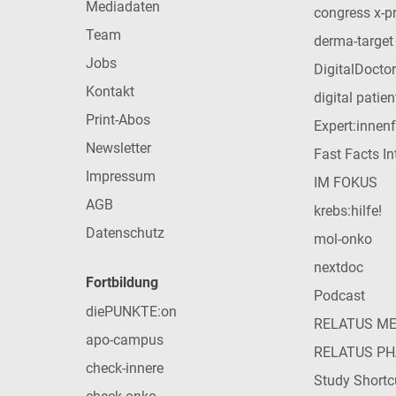
Mediadaten
congress x-p
Team
derma-target
Jobs
DigitalDoctor
Kontakt
digital patie
Print-Abos
Expert:innen
Newsletter
Fast Facts In
Impressum
IM FOKUS
AGB
krebs:hilfe!
Datenschutz
mol-onko
nextdoc
Fortbildung
Podcast
diePUNKTE:on
RELATUS M
apo-campus
RELATUS P
check-innere
Study Shortc