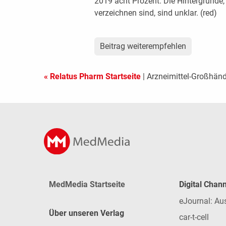
2019 acht Prozent. Die Hintergründ
verzeichnen sind, sind unklar. (red)
Beitrag weiterempfehlen
« Relatus Pharm Startseite
| Arzneimittel-Großhän
MedMedia Startseite
Digital Chan
eJournal: Au
Über unseren Verlag
car-t-cell