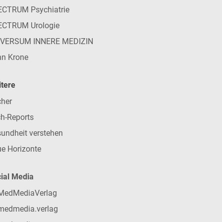
CTRUM Psychiatrie
ECTRUM Urologie
IVERSUM INNERE MEDIZIN
n Krone
tere
her
h-Reports
undheit verstehen
e Horizonte
ial Media
MedMediaVerlag
medmedia.verlag