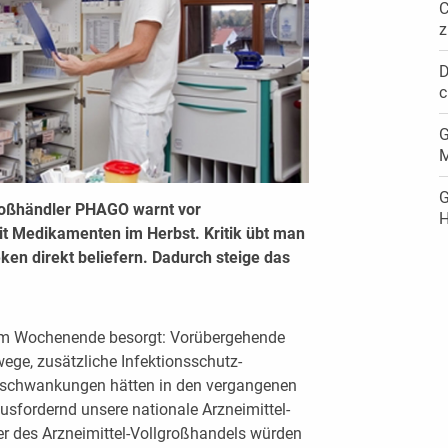
C
z
D
c
G
M
G
großhändler PHAGO warnt vor
H
it Medikamenten im Herbst. Kritik übt man
n direkt beliefern. Dadurch steige das
am Wochenende besorgt: Vorübergehende
ege, zusätzliche Infektionsschutz-
chwankungen hätten in den vergangenen
sfordernd unsere nationale Arzneimittel-
ger des Arzneimittel-Vollgroßhandels würden