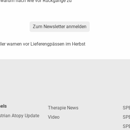
e, warum nach wie vor Rückgänge zu
Zum Newsletter anmelden
dler warnen vor Lieferengpässen im Herbst
nels
Therapie News
SP
strian Atopy Update
Video
SP
SP