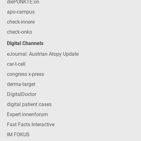
diePUNKTE:on
apo-campus
check-innere
check-onko
Digital Channels
eJournal: Austrian Atopy Update
car-t-cell
congress x-press
derma-target
DigitalDoctor
digital patient cases
Expert:innenforum
Fast Facts Interactive
IM FOKUS