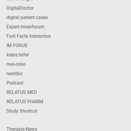
DigitalDoctor
digital patient cases
Expert:innenforum
Fast Facts Interactive
IM FOKUS
krebs:hilfe!
mol-onko
nextdoc
Podcast
RELATUS MED
RELATUS PHARM
Study Shortcut
Therapie News