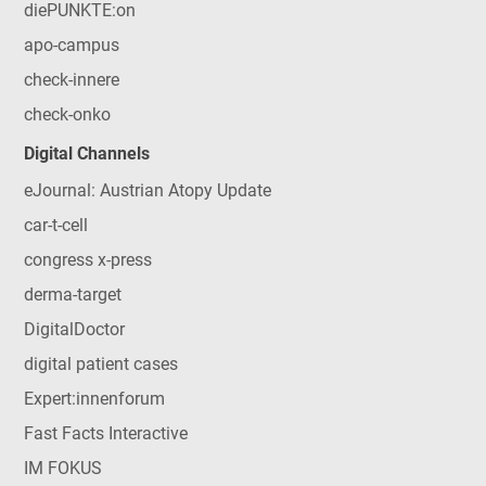
diePUNKTE:on
apo-campus
check-innere
check-onko
Digital Channels
eJournal: Austrian Atopy Update
car-t-cell
congress x-press
derma-target
DigitalDoctor
digital patient cases
Expert:innenforum
Fast Facts Interactive
IM FOKUS