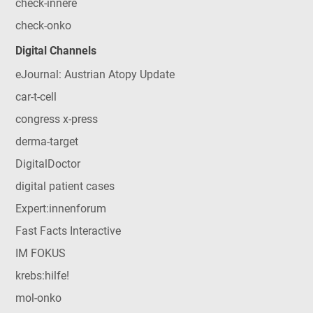
check-innere
check-onko
Digital Channels
eJournal: Austrian Atopy Update
car-t-cell
congress x-press
derma-target
DigitalDoctor
digital patient cases
Expert:innenforum
Fast Facts Interactive
IM FOKUS
krebs:hilfe!
mol-onko