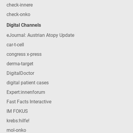
check-innere
check-onko
Digital Channels
eJournal: Austrian Atopy Update
car-t-cell
congress x-press
derma-target
DigitalDoctor
digital patient cases
Expert:innenforum
Fast Facts Interactive
IM FOKUS
krebs:hilfe!
mol-onko