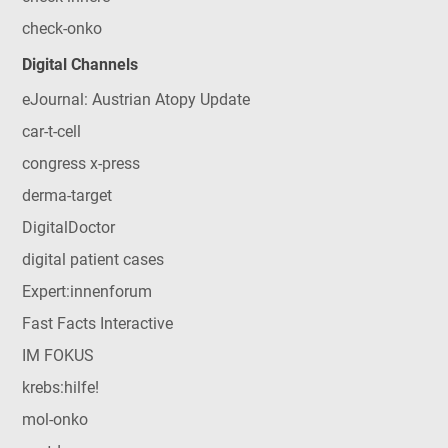
check-onko
Digital Channels
eJournal: Austrian Atopy Update
car-t-cell
congress x-press
derma-target
DigitalDoctor
digital patient cases
Expert:innenforum
Fast Facts Interactive
IM FOKUS
krebs:hilfe!
mol-onko