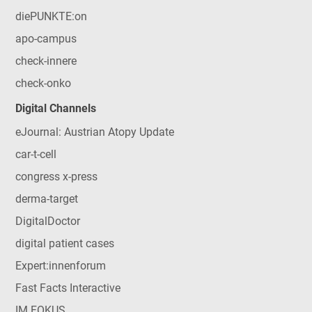
diePUNKTE:on
apo-campus
check-innere
check-onko
Digital Channels
eJournal: Austrian Atopy Update
car-t-cell
congress x-press
derma-target
DigitalDoctor
digital patient cases
Expert:innenforum
Fast Facts Interactive
IM FOKUS