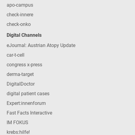
apo-campus
check-innere
check-onko
Digital Channels
eJournal: Austrian Atopy Update
car-t-cell
congress x-press
derma-target
DigitalDoctor
digital patient cases
Expert:innenforum
Fast Facts Interactive
IM FOKUS
krebs:hilfe!