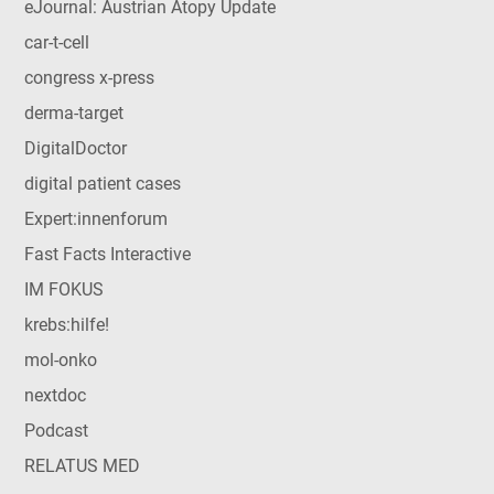
eJournal: Austrian Atopy Update
car-t-cell
congress x-press
derma-target
DigitalDoctor
digital patient cases
Expert:innenforum
Fast Facts Interactive
IM FOKUS
krebs:hilfe!
mol-onko
nextdoc
Podcast
RELATUS MED