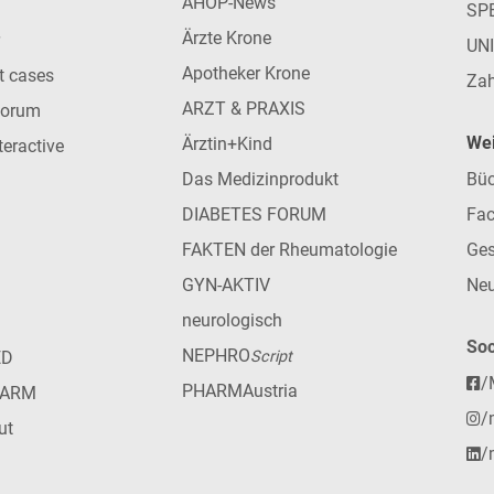
AHOP-News
SP
Ärzte Krone
UN
Apotheker Krone
nt cases
Zah
ARZT & PRAXIS
forum
Wei
Ärztin+Kind
teractive
Das Medizinprodukt
Büc
DIABETES FORUM
Fac
FAKTEN der Rheumatologie
Ges
GYN-AKTIV
Neu
neurologisch
Soc
NEPHRO
ED
Script
/
PHARMAustria
HARM
/
ut
/