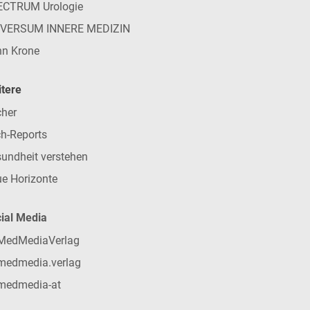
ECTRUM Urologie
IVERSUM INNERE MEDIZIN
n Krone
tere
her
h-Reports
undheit verstehen
e Horizonte
ial Media
MedMediaVerlag
medmedia.verlag
medmedia-at