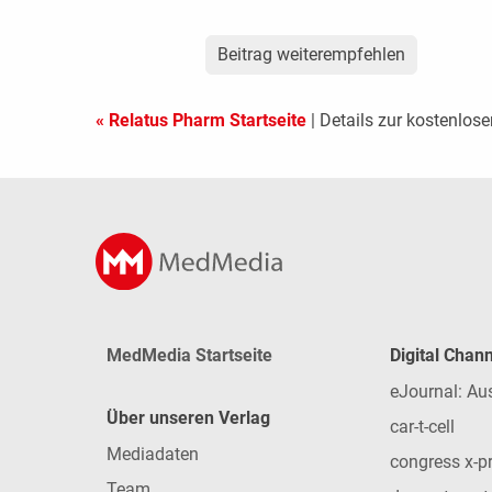
Beitrag weiterempfehlen
« Relatus Pharm Startseite
| Details zur kostenlos
MedMedia Startseite
Digital Chan
eJournal: Au
Über unseren Verlag
car-t-cell
Mediadaten
congress x-p
Team