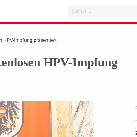
en HPV-Impfung präsentiert
stenlosen HPV-Impfung
D
H
S