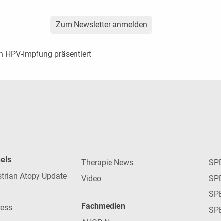
Zum Newsletter anmelden
en HPV-Impfung präsentiert
nels
Therapie News
SP
strian Atopy Update
Video
SP
SP
Fachmedien
ress
SPE