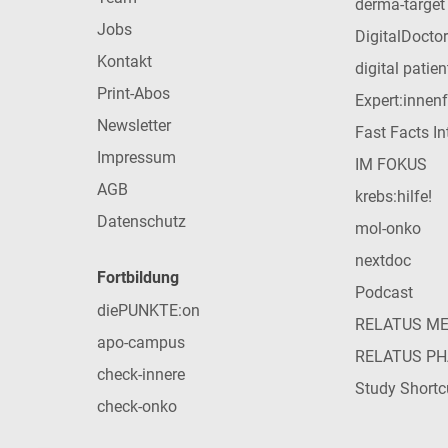
derma-target
Jobs
DigitalDoctor
Kontakt
digital patie
Print-Abos
Expert:innen
Newsletter
Fast Facts In
Impressum
IM FOKUS
AGB
krebs:hilfe!
Datenschutz
mol-onko
nextdoc
Fortbildung
Podcast
diePUNKTE:on
RELATUS M
apo-campus
RELATUS P
check-innere
Study Shortc
check-onko