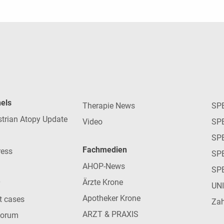
nels
Therapie News
SP
strian Atopy Update
Video
SP
SP
Fachmedien
ress
SPE
AHOP-News
SP
Ärzte Krone
UN
Apotheker Krone
nt cases
Zah
ARZT & PRAXIS
forum