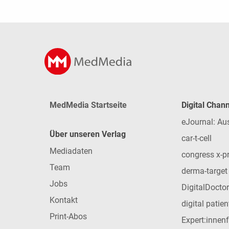
MedMedia Startseite
Digital Chan
eJournal: Au
Über unseren Verlag
car-t-cell
Mediadaten
congress x-p
Team
derma-target
Jobs
DigitalDoctor
Kontakt
digital patie
Print-Abos
Expert:innen