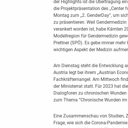
der Highlights ist die Übertragung e
die Projektpräsentation des „Center f
Montag zum „2. GenderDay“, um sich
zu präsentieren. Weil Gendermedizin n
verankert worden ist, habe Kärnten 202
Modellregion für Gendermedizin gew
Prettner (SPÖ). Es gebe immer mehr I
wichtigen Aspekt der Medizin aufm
Am Dienstag steht die Entwicklung am
Austria legt bei ihrem „Austrian Ec
Fachkräftemangel. Am Mittwoch finde
der Ministerrat statt. Für 2023 hat di
Dialogforen zu chronischen Wunden v
zum Thema “Chronische Wunden im A
Eine Zusammenschau von Studien, Za
Frage, wie sich die Corona-Pandemie