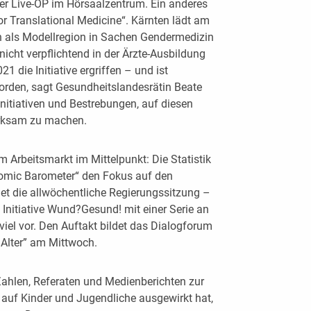
iner Live-OP im Hörsaalzentrum. Ein anderes
or Translational Medicine“. Kärnten lädt am
 als Modellregion in Sachen Gendermedizin
icht verpflichtend in der Ärzte-Ausbildung
1 die Initiative ergriffen – und ist
orden, sagt Gesundheitslandesrätin Beate
nitiativen und Bestrebungen, auf diesen
erksam zu machen.
 Arbeitsmarkt im Mittelpunkt: Die Statistik
onomic Barometer“ den Fokus auf den
t die allwöchentliche Regierungssitzung –
e Initiative Wund?Gesund! mit einer Serie an
iel vor. Den Auftakt bildet das Dialogforum
lter” am Mittwoch.
hlen, Referaten und Medienberichten zur
 auf Kinder und Jugendliche ausgewirkt hat,