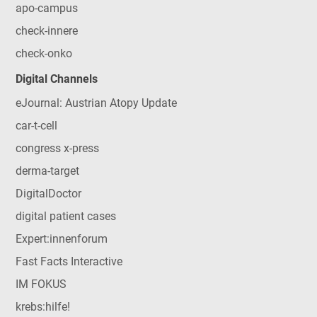
apo-campus
check-innere
check-onko
Digital Channels
eJournal: Austrian Atopy Update
car-t-cell
congress x-press
derma-target
DigitalDoctor
digital patient cases
Expert:innenforum
Fast Facts Interactive
IM FOKUS
krebs:hilfe!