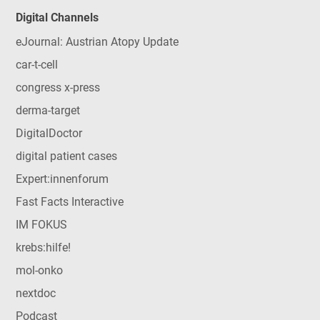
Digital Channels
eJournal: Austrian Atopy Update
car-t-cell
congress x-press
derma-target
DigitalDoctor
digital patient cases
Expert:innenforum
Fast Facts Interactive
IM FOKUS
krebs:hilfe!
mol-onko
nextdoc
Podcast