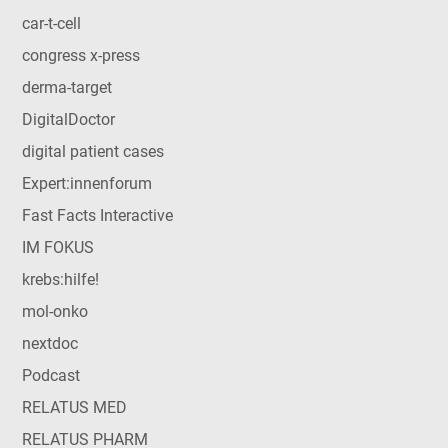
car-t-cell
congress x-press
derma-target
DigitalDoctor
digital patient cases
Expert:innenforum
Fast Facts Interactive
IM FOKUS
krebs:hilfe!
mol-onko
nextdoc
Podcast
RELATUS MED
RELATUS PHARM