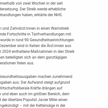
k innerhalb von zwei Wochen in der seit
rsetzung. Der Streik werde erhebliche
ehandlungen haben, erklärte der NHS.
en und Zahnärzt:innen in einen Warnstreik
de Fortschritte in Tarifverhandlungen mit
 wurde in rund 90 Gesundheitseinrichtungen
ezember sind in Italien die Ärzt:innen aus
tz 2024 enthaltene Maßnahmen in den Streik
nen beteiligten sich an dem ganztägigen
rationen fielen aus.
Die Gesundheitsausgaben machen zunehmend
usgaben aus. Der Aufwand steigt aufgrund
rtschaftsliberale Kräfte drängen auf
n und eben auch im größten Bereich, dem
der libertäre Populist Javier Milei einen
ngekündigt – mit der Kettensäge in der