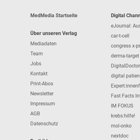
MedMedia Startseite
Digital Chan
eJournal: Au
Über unseren Verlag
car-t-cell
Mediadaten
congress x-p
Team
derma-target
Jobs
DigitalDoctor
Kontakt
digital patie
Print-Abos
Expert:innen
Newsletter
Fast Facts In
Impressum
IM FOKUS
AGB
krebs:hilfe!
Datenschutz
mol-onko
nextdoc