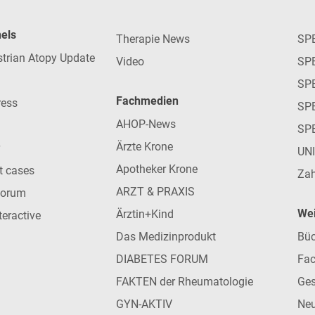
nels
Therapie News
SP
strian Atopy Update
Video
SP
SP
Fachmedien
ress
SPE
AHOP-News
SP
Ärzte Krone
UN
Apotheker Krone
nt cases
Zah
ARZT & PRAXIS
forum
Wei
Ärztin+Kind
teractive
Das Medizinprodukt
Büc
DIABETES FORUM
Fac
FAKTEN der Rheumatologie
Ges
GYN-AKTIV
Neu