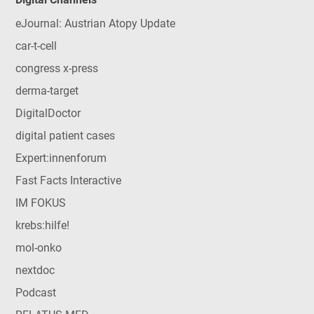
eJournal: Austrian Atopy Update
car-t-cell
congress x-press
derma-target
DigitalDoctor
digital patient cases
Expert:innenforum
Fast Facts Interactive
IM FOKUS
krebs:hilfe!
mol-onko
nextdoc
Podcast