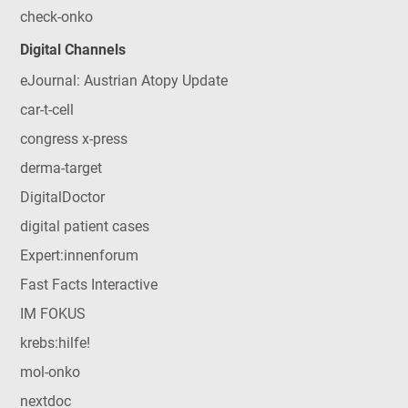
check-onko
Digital Channels
eJournal: Austrian Atopy Update
car-t-cell
congress x-press
derma-target
DigitalDoctor
digital patient cases
Expert:innenforum
Fast Facts Interactive
IM FOKUS
krebs:hilfe!
mol-onko
nextdoc