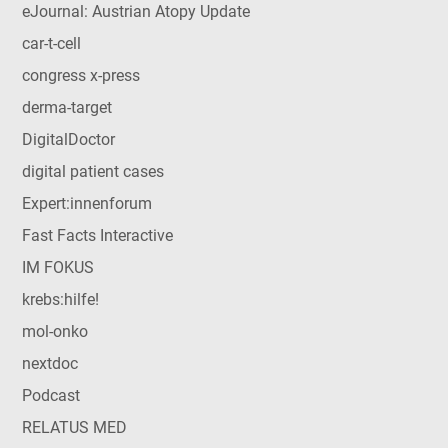
eJournal: Austrian Atopy Update
car-t-cell
congress x-press
derma-target
DigitalDoctor
digital patient cases
Expert:innenforum
Fast Facts Interactive
IM FOKUS
krebs:hilfe!
mol-onko
nextdoc
Podcast
RELATUS MED