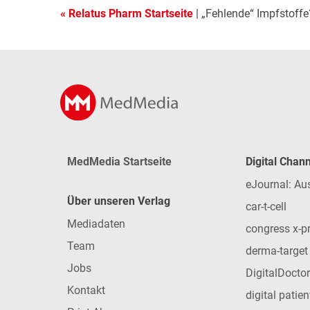
« Relatus Pharm Startseite
| „Fehlende“ Impfstoffe?
MedMedia Startseite
Digital Chan
eJournal: Au
Über unseren Verlag
car-t-cell
Mediadaten
congress x-p
Team
derma-target
Jobs
DigitalDoctor
Kontakt
digital patie