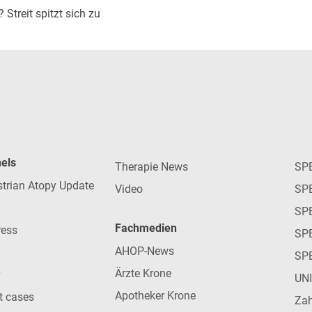
 Streit spitzt sich zu
nels
Therapie News
SP
strian Atopy Update
Video
SP
SP
Fachmedien
ress
SPE
AHOP-News
SP
Ärzte Krone
UN
Apotheker Krone
nt cases
Zah