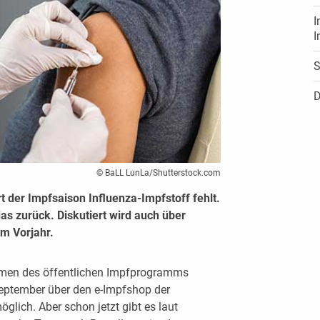
I
I
S
D
© BaLL LunLa/Shutterstock.com
rt der Impfsaison Influenza-Impfstoff fehlt.
s zurück. Diskutiert wird auch über
m Vorjahr.
hmen des öffentlichen Impfprogramms
 September über den e-Impfshop der
ich. Aber schon jetzt gibt es laut