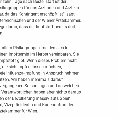
zehn Tage nach Bestellstart ist der
isikogruppen für uns Ärztinnen und Ärzte in
r, da das Kontingent erschöpft ist“, sagt
sterreichischen und der Wiener Ärztekammer.
ge daran, dass der Impfstoff bereits dort
n.
r allem Risikogruppen, melden sich in
nen Impftermin im Herbst vereinbaren. Sie
 Impfstoff gibt. Wenn dieses Problem nicht
, die sich impfen lassen möchten,
reie Influenza-Impfung in Anspruch nehmen
ützen. Wir haben mehrmals darauf
r vergangenen Saison lagen und an welchen
 Verantwortlichen haben aber nichts daraus
en der Bevölkerung massiv aufs Spiel“,
, Vizepräsidentin und Kurienobfrau der
rztekammer für Wien.