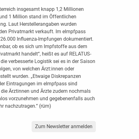
terreich insgesamt knapp 1,2 Millionen
und 1 Million stand im Öffentlichen
ng. Laut Herstellerangaben wurden
den Privatmarkt verkauft. Im eImpfpass
826.000 Influenza-Impfungen dokumentiert.
enbar, ob es sich um Impfstoffe aus dem
vatmarkt handelt“, heißt es auf RELATUS-
ie verbesserte Logistik sei es in der Saison
lgen, von welchen Ärzt:innen oder
stellt wurden. „Etwaige Diskrepanzen
der Eintragungen im eImpfpass sind
en die Ärztinnen und Ärzte zudem nochmals
kenlos vorzunehmen und gegebenenfalls auch
r nachzutragen.“ (rüm)
Zum Newsletter anmelden