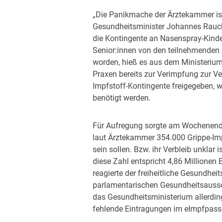
„Die Panikmache der Ärztekammer ist 
Gesundheitsminister Johannes Rauch
die Kontingente an Nasenspray-Kinde
Senior:innen von den teilnehmenden Ä
worden, hieß es aus dem Ministerium.
Praxen bereits zur Verimpfung zur Ve
Impfstoff-Kontingente freigegeben, 
benötigt werden.
Für Aufregung sorgte am Wochenende 
laut Ärztekammer 354.000 Grippe-Im
sein sollen. Bzw. ihr Verbleib unklar i
diese Zahl entspricht 4,86 Millionen 
reagierte der freiheitliche Gesundhei
parlamentarischen Gesundheitsaussc
das Gesundheitsministerium allerding
fehlende Eintragungen im eImpfpass